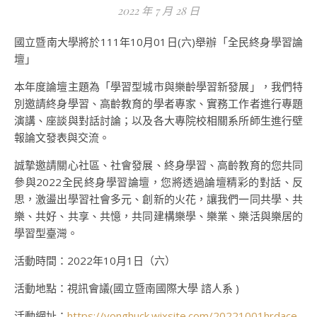
2022 年 7 月 28 日
國立暨南大學將於111年10月01日(六)舉辦「全民終身學習論
壇」
本年度論壇主題為「學習型城市與樂齡學習新發展」，我們特
別邀請終身學習、高齡教育的學者專家、實務工作者進行專題
演講、座談與對話討論；以及各大專院校相關系所師生進行壁
報論文發表與交流。
誠摯邀請關心社區、社會發展、終身學習、高齡教育的您共同
參與2022全民終身學習論壇，您將透過論壇精彩的對話、反
思，激盪出學習社會多元、創新的火花，讓我們一同共學、共
樂、共好、共享、共憶，共同建構樂學、樂業、樂活與樂居的
學習型臺灣。
活動時間：2022年10月1日（六）
活動地點：視訊會議(國立暨南國際大學 諮人系 )
活動網址：
https://yonghuck.wixsite.com/20221001hrdace