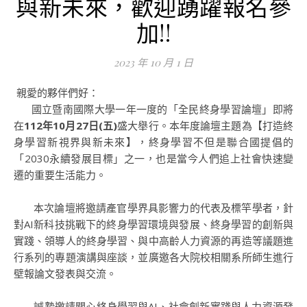
與新未來，歡迎踴躍報名參
加!!
2023 年 10 月 1 日
親愛的夥伴們好：
國立暨南國際大學一年一度的「全民終身學習論壇」即將
在
112年10月27日(五)
盛大舉行。本年度論壇主題為【打造終
身學習新視界與新未來】，終身學習不但是聯合國提倡的
「2030永續發展目標」之一，也是當今人們追上社會快速變
遷的重要生活能力。
本次論壇將邀請產官學界具影響力的代表及標竿學者，針
對AI新科技挑戰下的終身學習環境與發展、終身學習的創新與
實踐、領導人的終身學習、與中高齡人力資源的再造等議題進
行系列的專題演講與座談，並廣邀各大院校相關系所師生進行
壁報論文發表與交流。
誠摯邀請關心終身學習與AI、社會創新實踐與人力資源發