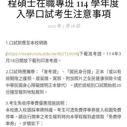
程碩士在職專班 114 學年度
入學口試考生注意事項
2025 年 3 月 18 日
1.口試前應至本校網路
(
https://exam.ncnu.edu.tw/8OTJ.html
)下載准考證，114年3
月18日開放下載列印准考證。
2.口試時應攜帶：「准考證」、「國民身分證」正本（或以有
效期限之護照、居留證、駕照、附加照片之全民健康保險卡或
中華民國身心障礙證明正本替代）。請於該組別口試開始前20
分鐘至報到地點報到。
3.考生免收停車費優惠措施說明：
本校進入校園採車牌辨識，考生可憑免費停車券進入校園免費
停車，請自行開車之考生報到時向本學程報到處領取「免費停
車券」，步驟如下：